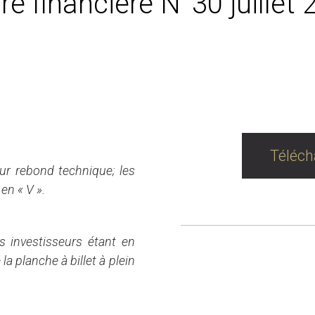
re financière N°30 juillet
Téléch
eur rebond technique; les
en « V ».
s investisseurs étant en
la planche à billet à plein
LES PLA