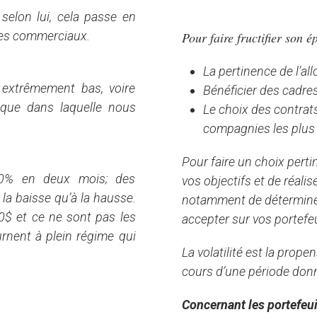
 selon lui, cela passe en
ges commerciaux.
Pour faire fructifier son é
La pertinence de l’al
 extrêmement bas, voire
Bénéficier des cadre
mique dans laquelle nous
Le choix des contrats
compagnies les plus 
Pour faire un choix perti
100% en deux mois; des
vos objectifs et de réalis
la baisse qu’à la hausse.
notamment de déterminer 
00$ et ce ne sont pas les
accepter sur vos portefeu
urnent à plein régime qui
La volatilité est la prop
cours d’une période don
Concernant les portefeui