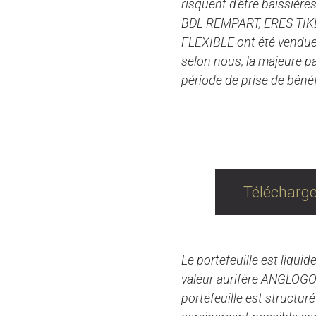
risquent d’être baissières
BDL REMPART, ERES TIK
FLEXIBLE ont été vendue
selon nous, la majeure p
période de prise de bénéfi
Trésorerie d
Télécharge
Le portefeuille est liquid
valeur aurifère ANGLOGOL
portefeuille est structur